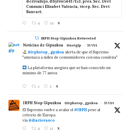
@crivallejo, @Sylvie56417153, pres. Sec. Dret
Consum i Elisabet Valencia, vicep. Sec. Dret
Bancari.
8
19
X
IRPH Stop Gipuzkoa Retweeted
Noticias de Gipuzkoa
@notgip
·
31 Urt
@irphstop_gpzkoa
alerta de que el Supremo
"amenaza a miles de consumidores con una condena"
La plataforma asegura que se han conocido un
mínimo de 77 autos
2
3
X
IRPH Stop Gipuzkoa
@irphstop_gpzkoa
·
31 Urt
El Supremo vuelve a avalar el
#IRPH
pese al
criterio de Europa
vía
@diariovasco
8
12
X