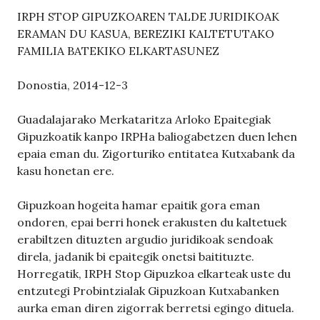
IRPH STOP GIPUZKOAREN TALDE JURIDIKOAK
ERAMAN DU KASUA, BEREZIKI KALTETUTAKO
FAMILIA BATEKIKO ELKARTASUNEZ
Donostia, 2014-12-3
Guadalajarako Merkataritza Arloko Epaitegiak
Gipuzkoatik kanpo IRPHa baliogabetzen duen lehen
epaia eman du. Zigorturiko entitatea Kutxabank da
kasu honetan ere.
Gipuzkoan hogeita hamar epaitik gora eman
ondoren, epai berri honek erakusten du kaltetuek
erabiltzen dituzten argudio juridikoak sendoak
direla, jadanik bi epaitegik onetsi baitituzte.
Horregatik, IRPH Stop Gipuzkoa elkarteak uste du
entzutegi Probintzialak Gipuzkoan Kutxabanken
aurka eman diren zigorrak berretsi egingo dituela.