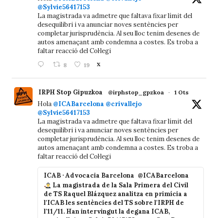
@Sylvie56417153
La magistrada va admetre que faltava fixar límit del
desequilibri i va anunciar noves sentències per
completar jurisprudència. Al seu lloc tenim desenes de
autos amenaçant amb condemna a costes. Es troba a
faltar reacció del Col·legi
8
19
X
IRPH Stop Gipuzkoa
@irphstop_gpzkoa
·
1 Ots
Hola
@ICABarcelona
@crivallejo
@Sylvie56417153
La magistrada va admetre que faltava fixar límit del
desequilibri i va anunciar noves sentències per
completar jurisprudència. Al seu lloc tenim desenes de
autos amenaçant amb condemna a costes. Es troba a
faltar reacció del Col·legi
ICAB · Advocacia Barcelona
@ICABarcelona
La magistrada de la Sala Primera del Civil
de TS Raquel Blázquez analitza en primícia a
l'ICAB les sentències del TS sobre l'IRPH de
l'11/11. Han intervingut la degana ICAB,