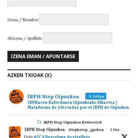
Izena / Nombre
Abizena / Apellido
AZKEN TXIOAK (X)
IRPH Stop Gipuzkoa
Follow
IRPHaren Kaltedunen Gipuzkoako Elkartea ¦
Plataforma de Afectadas por el IRPH de Gipuzkoa
IRPH Stop Gipuzkoa Retweeted
IRPH Stop Gipuzkoa
@irphstop_gpzkoa
·
1 Ots
Hola
@ICABarcelona
@crivallejo