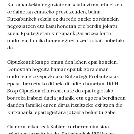
Kutxabankekin negoziatzen saiatu ziren, eta etxea
ordainetan emateko prest zeuden, baina
Kutxabankek sekula ez du fede oneko zordunekin
negoziatzen eta kasu honetan ere berdin jokatu
zuen. Epaitegietan Kutxabank garaitzea lortu
ondoren, familia honen egoera zertxobait hobetuko
da.
Gipuzkoatik kanpo eman den lehen epai honekin,
Donostian hogeita hamar epaitik gora eman
ondoren eta Gipuzkoako Entzutegi Probintzialak
epaiak berretsiko dituela dirudien honetan, IRPH
Stop Gipuzkoa elkarteak uste du epaitegietako
borroka irabazi duela jadanik, eta egoera berdinean
dauden familiei euren dirua itzultzeko exijitzen dio
Kutxabanki, epaitegietara jotzera behartu gabe.
Gainera, elkarteak Xabier Iturberen dimisioa
eskatzen jarraituko du. Kutxabankek IRPHaren