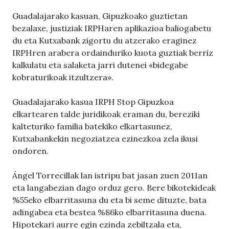
Guadalajarako kasuan, Gipuzkoako guztietan
bezalaxe, justiziak IRPHaren aplikazioa baliogabetu
du eta Kutxabank zigortu du atzerako eraginez
IRPHren arabera ordainduriko kuota guztiak berriz
kalkulatu eta salaketa jarri dutenei «bidegabe
kobraturikoak itzultzera».
Guadalajarako kasua IRPH Stop Gipuzkoa
elkartearen talde juridikoak eraman du, bereziki
kalteturiko familia batekiko elkartasunez,
Kutxabankekin negoziatzea ezinezkoa zela ikusi
ondoren.
Ángel Torrecillak lan istripu bat jasan zuen 2011an
eta langabezian dago orduz gero. Bere bikotekideak
%55eko elbarritasuna du eta bi seme dituzte, bata
adingabea eta bestea %86ko elbarritasuna duena.
Hipotekari aurre egin ezinda zebiltzala eta,