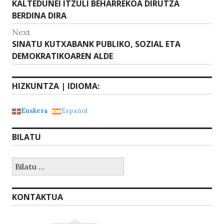
p
o
post:
KALTEDUNEI ITZULI BEHARREKOA DIRUTZA
nabigatu
BERDINA DIRA
k
Next
Next
SINATU KUTXABANK PUBLIKO, SOZIAL ETA
post:
DEMOKRATIKOAREN ALDE
HIZKUNTZA | IDIOMA:
Euskera
Español
BILATU
Bilatu:
KONTAKTUA