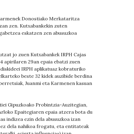
 Karmenek Donostiako Merkataritza
 izan zen. Kutxabankekin zuten
ogabetzea eskatzen zen abusuzkoa
utzat jo zuen Kutxabankek IRPH Cajas
4 apirilaren 29an epaia ebatzi zuen
diskideei IRPH aplikatuaz kobraturiko
lkarteko beste 32 kidek auzibide berdina
n berretsiak, Juanmi eta Karmenen kasuan
ztiei Gipuzkoako Probintzia-Auzitegian,
Arloko Epaitegiaren epaia atzera bota du
as indizea ezin dela abusuzkoa izan
ez dela nahikoa frogatu, eta entitateak
eralki, «cierta influencia») izan