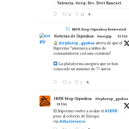
Valencia, vicep. Sec. Dret Bancari.
8
19
X
IRPH Stop Gipuzkoa Retweeted
Noticias de Gipuzkoa
@notgip
·
31 Urt
@irphstop_gpzkoa
alerta de que el
Supremo "amenaza a miles de
consumidores con una condena"
La plataforma asegura que se han
conocido un mínimo de 77 autos
2
3
X
IRPH Stop Gipuzkoa
@irphstop_gpzkoa
·
31 Urt
El Supremo vuelve a avalar el
#IRPH
pese al criterio de Europa
vía
@diariovasco