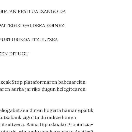
IETAN EPAITUA IZANGO DA
AITEGIEI GALDERA EGINEZ
APURTURIKOA ITZULTZEA
ZEN DITUGU
tzeak Stop plataformaren babesarekin,
aren aurka jarriko dugun helegitearen
baliogabetzen duten hogeita hamar epaitik
 Kutxabank zigortu du indize honen
itzultzera. Baina Gipuzkoako Probintzia-
utzi du, eta ondorioz Espainiako Auzitegi