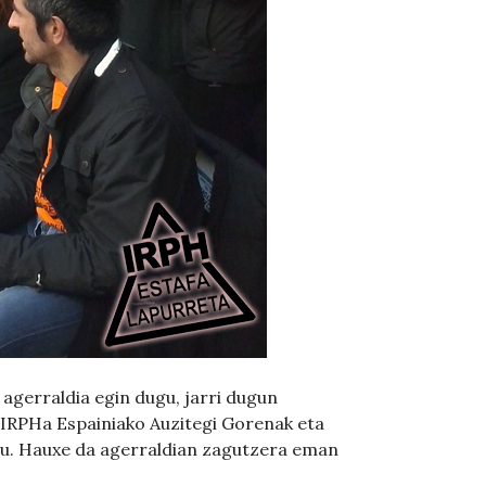
agerraldia egin dugu, jarri dugun
 IRPHa Espainiako Auzitegi Gorenak eta
ugu. Hauxe da agerraldian zagutzera eman