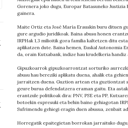
Gorenera joko dugu, Europar Batasuneko Justizia E
gainera.
Maite Ortiz eta José María Erauskin buru dituen gu
gure argudio juridikoak. Baina abusu honen erantzul
IRPHak 1,3 milioitik gora familia kaltetzen ditu es
aplikatzen dute. Baina hemen, Euskal Autonomia E
da, orain Kutxabank, indize hau krudelkeria handiz 
Gipuzkoarrok gipuzkoarrontzat sorturiko aurrezki 
abusu hau bereziki aplikatu duena, ahalik eta gehi
jarraitzen duena. Guztion artean eta guztiontzat
geure burua defendatzera eraman gaitu. Eta asta
erantzule politikoak dira: PNV, PSE eta PP, Kutxa
botoekin espresuki eta behin baino gehiagotan IR
Sufrimendu gehiegi eragin duen abusua, zenbait ad
Horregatik epaitegietan borrokan jarraituko dugu,