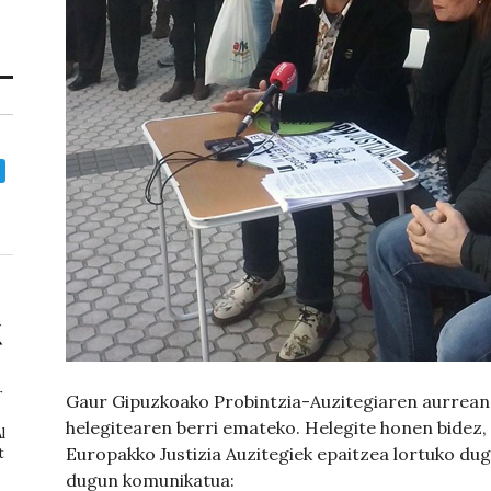
r
Gaur Gipuzkoako Probintzia-Auzitegiaren aurrean 
helegitearen berri emateko. Helegite honen bidez,
l
Europakko Justizia Auzitegiek epaitzea lortuko d
t
dugun komunikatua: