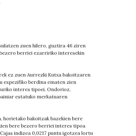
.
ulatzen zuen hilero, guztira 46 ziren
ezero berriei ezarririko interesekin
rek ez zuen Aurrezki Kutxa bakoitzaren
u espezifiko berdina ematen zien
uriko interes tipoei. Ondorioz,
spainiar estatuko merkatuaren
n, horietako bakoitzak bazekien bere
ien bere bezero berriei interes tipoa
Cajas indizea 0,0217 puntu igotzea lortu