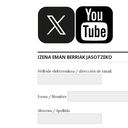
IZENA EMAN BERRIAK JASOTZEKO
Helbide elektronikoa / dirección de email:
Izena / Nombre
Abizena / Apellido