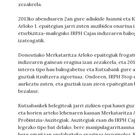
zezakeela.
2013ko abenduaren 2an gure adiskide Juanmi eta
Arloko 1. epaitegian jarri zuten auzibidea onartua
etxebizitza-maileguko IRPH Cajas indizearen bali
izateagatik.
Donostiako Merkataritza Arloko epaitegiak frogat
indizearen gainean eragina izan zezakeela, eta 201
interes tipo hau baliogabetuz eta Kutxabank gure a
guztiak itzultzera zigortuaz. Ondoren, IRPH Stop e
aurkeztu zuten, eta guztiak izan ziren epaitegita
bezalaxe.
Kutxabankek helegiteak jarri zizkien epai hauei gu
eta horien arteko lehenaren kasuan Merkataritza 
Probintzia-Auzitegiak. Auzitegiak esan du IRPH Caj
legezko tipo bat delako, bere manipulagarritasuna 
bere emaitzan «nolabaiteko eragina» (espainolez, lit