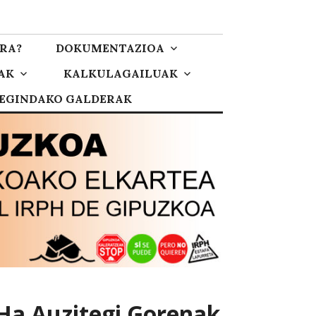
RA?
DOKUMENTAZIOA
AK
KALKULAGAILUAK
 EGINDAKO GALDERAK
PHa Auzitegi Gorenak