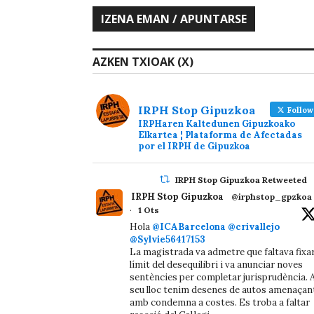
AZKEN TXIOAK (X)
IRPH Stop Gipuzkoa
Follow
IRPHaren Kaltedunen Gipuzkoako
Elkartea ¦ Plataforma de Afectadas
por el IRPH de Gipuzkoa
IRPH Stop Gipuzkoa Retweeted
IRPH Stop Gipuzkoa
@irphstop_gpzkoa
·
1 Ots
Hola
@ICABarcelona
@crivallejo
@Sylvie56417153
La magistrada va admetre que faltava fixa
límit del desequilibri i va anunciar noves
sentències per completar jurisprudència. A
seu lloc tenim desenes de autos amenaçan
amb condemna a costes. Es troba a faltar