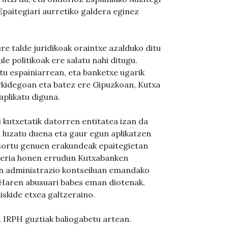
paitegiari aurretiko galdera eginez
re talde juridikoak oraintxe azalduko ditu
e politikoak ere salatu nahi ditugu.
tatu espainiarrean, eta banketxe ugarik
rkidegoan eta batez ere Gipuzkoan, Kutxa
aplikatu diguna.
kutxetatik datorren entitatea izan da
en luzatu duena eta gaur egun aplikatzen
 sortu genuen erakundeak epaitegietan
keria honen errudun Kutxabanken
ren administrazio kontseiluan emandako
PHaren abusuari babes eman diotenak.
iskide etxea galtzeraino.
 IRPH guztiak baliogabetu artean.