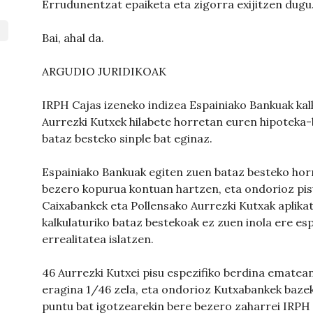
Errudunentzat epaiketa eta zigorra exijitzen dugu
Bai, ahal da.
ARGUDIO JURIDIKOAK
IRPH Cajas izeneko indizea Espainiako Bankuak kalk
Aurrezki Kutxek hilabete horretan euren hipoteka-b
bataz besteko sinple bat eginaz.
Espainiako Bankuak egiten zuen bataz besteko hor
bezero kopurua kontuan hartzen, eta ondorioz pis
Caixabankek eta Pollensako Aurrezki Kutxak aplikat
kalkulaturiko bataz bestekoak ez zuen inola ere e
errealitatea islatzen.
46 Aurrezki Kutxei pisu espezifiko berdina ematea
eragina 1/46 zela, eta ondorioz Kutxabankek bazek
puntu bat igotzearekin bere bezero zaharrei IRPH 