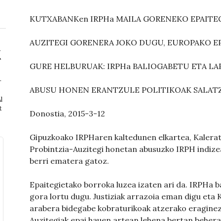
KUTXABANKen IRPHa MAILA GORENEKO EPAITEG
AUZITEGI GORENERA JOKO DUGU, EUROPAKO EP
GURE HELBURUAK: IRPHa BALIOGABETU ETA L
r
ABUSU HONEN ERANTZULE POLITIKOAK SALAT
l
t
Donostia, 2015-3-12
Gipuzkoako IRPHaren kaltedunen elkartea, Kalera
Probintzia-Auzitegi honetan abusuzko IRPH indize
berri ematera gatoz.
Epaitegietako borroka luzea izaten ari da. IRPHa 
gora lortu dugu. Justiziak arrazoia eman digu eta
arabera bidegabe kobraturikoak atzerako eraginez 
Auzitegiak epai hauen artean lehena bertan behera 