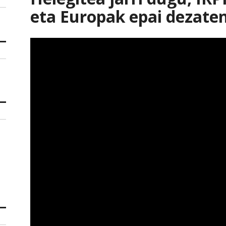
eta Europak epai dezate