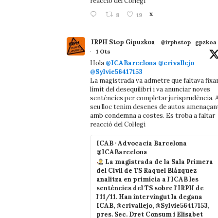
reacció del Col·legi
8
19
X
IRPH Stop Gipuzkoa
@irphstop_gpzkoa
·
1 Ots
Hola
@ICABarcelona
@crivallejo
@Sylvie56417153
La magistrada va admetre que faltava fixa
límit del desequilibri i va anunciar noves
sentències per completar jurisprudència. A
seu lloc tenim desenes de autos amenaçan
amb condemna a costes. Es troba a faltar
reacció del Col·legi
ICAB · Advocacia Barcelona
@ICABarcelona
La magistrada de la Sala Primera
del Civil de TS Raquel Blázquez
analitza en primícia a l'ICAB les
sentències del TS sobre l'IRPH de
l'11/11. Han intervingut la degana
ICAB, @crivallejo, @Sylvie56417153,
pres. Sec. Dret Consum i Elisabet