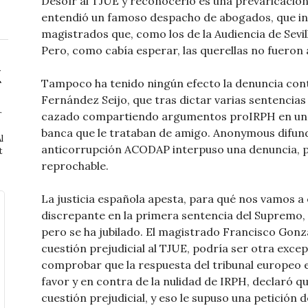
Desoír al TJUE y reconocerlo es una prevaricación 
entendió un famoso despacho de abogados, que int
magistrados que, como los de la Audiencia de Sevil
Pero, como cabía esperar, las querellas no fueron 
Tampoco ha tenido ningún efecto la denuncia con
Fernández Seijo, que tras dictar varias sentencias 
r
cazado compartiendo argumentos proIRPH en una 
banca que le trataban de amigo. Anonymous difundió
l
anticorrupción ACODAP interpuso una denuncia, pe
t
reprochable.
La justicia española apesta, para qué nos vamos a
discrepante en la primera sentencia del Supremo, 
pero se ha jubilado. El magistrado Francisco Gonz
cuestión prejudicial al TJUE, podría ser otra exce
comprobar que la respuesta del tribunal europeo e
favor y en contra de la nulidad de IRPH, declaró 
cuestión prejudicial, y eso le supuso una petición 