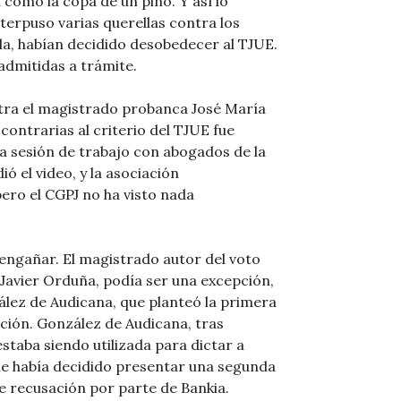
como la copa de un pino. Y así lo
erpuso varias querellas contra los
la, habían decidido desobedecer al TJUE.
admitidas a trámite.
tra el magistrado probanca José María
contrarias al criterio del TJUE fue
sesión de trabajo con abogados de la
 el video, y la asociación
ro el CGPJ no ha visto nada
 engañar. El magistrado autor del voto
Javier Orduña, podía ser una excepción,
ález de Audicana, que planteó la primera
pción. González de Audicana, tras
staba siendo utilizada para dictar a
que había decidido presentar una segunda
de recusación por parte de Bankia.