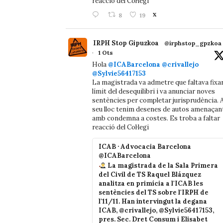
reacció del Col·legi
8
19
X
IRPH Stop Gipuzkoa
@irphstop_gpzkoa
·
1 Ots
Hola
@ICABarcelona
@crivallejo
@Sylvie56417153
La magistrada va admetre que faltava fixa
límit del desequilibri i va anunciar noves
sentències per completar jurisprudència. A
seu lloc tenim desenes de autos amenaçan
amb condemna a costes. Es troba a faltar
reacció del Col·legi
ICAB · Advocacia Barcelona
@ICABarcelona
La magistrada de la Sala Primera
del Civil de TS Raquel Blázquez
analitza en primícia a l'ICAB les
sentències del TS sobre l'IRPH de
l'11/11. Han intervingut la degana
ICAB, @crivallejo, @Sylvie56417153,
pres. Sec. Dret Consum i Elisabet