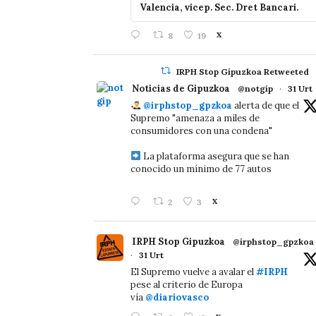
Valencia, vicep. Sec. Dret Bancari.
8
19
X
IRPH Stop Gipuzkoa Retweeted
Noticias de Gipuzkoa
@notgip
·
31 Urt
@irphstop_gpzkoa
alerta de que el
Supremo "amenaza a miles de
consumidores con una condena"
La plataforma asegura que se han
conocido un mínimo de 77 autos
2
3
X
IRPH Stop Gipuzkoa
@irphstop_gpzkoa
·
31 Urt
El Supremo vuelve a avalar el
#IRPH
pese al criterio de Europa
vía
@diariovasco