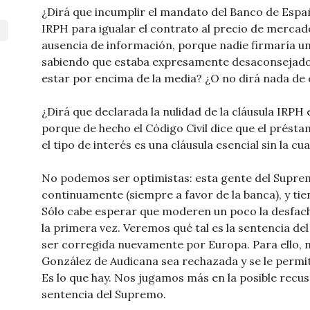
¿Dirá que incumplir el mandato del Banco de España
IRPH para igualar el contrato al precio de mercado
ausencia de información, porque nadie firmaría un
sabiendo que estaba expresamente desaconsejado
estar por encima de la media? ¿O no dirá nada de 
¿Dirá que declarada la nulidad de la cláusula IRPH
porque de hecho el Código Civil dice que el présta
el tipo de interés es una cláusula esencial sin la c
No podemos ser optimistas: esta gente del Supre
continuamente (siempre a favor de la banca), y t
Sólo cabe esperar que moderen un poco la desfach
la primera vez. Veremos qué tal es la sentencia de
ser corregida nuevamente por Europa. Para ello, 
González de Audicana sea rechazada y se le perm
Es lo que hay. Nos jugamos más en la posible recu
sentencia del Supremo.