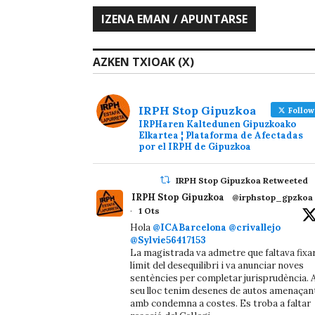
AZKEN TXIOAK (X)
IRPH Stop Gipuzkoa
Follow
IRPHaren Kaltedunen Gipuzkoako
Elkartea ¦ Plataforma de Afectadas
por el IRPH de Gipuzkoa
IRPH Stop Gipuzkoa Retweeted
IRPH Stop Gipuzkoa
@irphstop_gpzkoa
·
1 Ots
Hola
@ICABarcelona
@crivallejo
@Sylvie56417153
La magistrada va admetre que faltava fixa
límit del desequilibri i va anunciar noves
sentències per completar jurisprudència. A
seu lloc tenim desenes de autos amenaçan
amb condemna a costes. Es troba a faltar