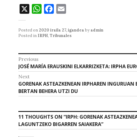
X
W
F
E
h
a
m
at
c
ai
Posted on
2020 iraila 27, igandea
by
admin
s
e
l
Posted in
IRPH
,
Tribunales
A
b
p
o
Bidalketetan
Previous
p
o
Previous
JOSÉ MARÍA ERAUSKINI ELKARRIZKETA: IRPHA EU
zehar
post:
k
Next
nabigatu
Next
GORENAK ASTEAZKENEAN IRPHAREN INGURUAN 
post:
BERTAN BEHERA UTZI DU
11 THOUGHTS ON “
IRPH: GORENAK ASTEAZKENE
LAGUNTZEKO BIGARREN SAIAKERA
”