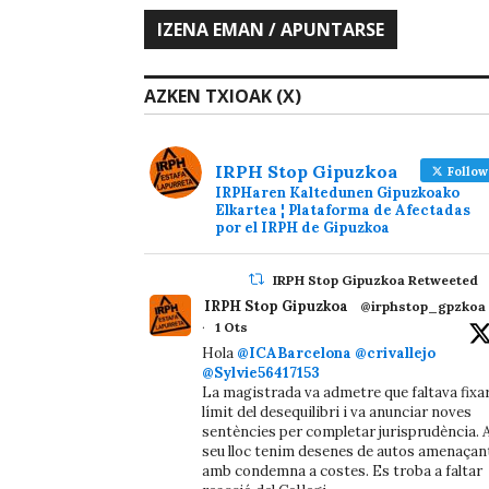
AZKEN TXIOAK (X)
IRPH Stop Gipuzkoa
Follow
IRPHaren Kaltedunen Gipuzkoako
Elkartea ¦ Plataforma de Afectadas
por el IRPH de Gipuzkoa
IRPH Stop Gipuzkoa Retweeted
IRPH Stop Gipuzkoa
@irphstop_gpzkoa
·
1 Ots
Hola
@ICABarcelona
@crivallejo
@Sylvie56417153
La magistrada va admetre que faltava fixa
límit del desequilibri i va anunciar noves
sentències per completar jurisprudència. A
seu lloc tenim desenes de autos amenaçan
amb condemna a costes. Es troba a faltar