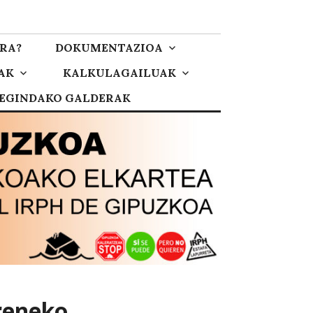
RA?
DOKUMENTAZIOA
AK
KALKULAGAILUAK
 EGINDAKO GALDERAK
reneko