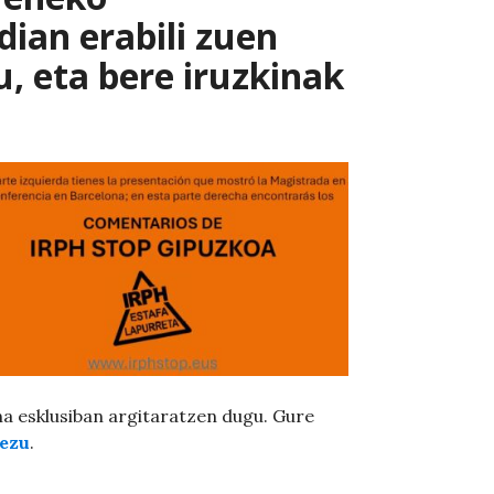
dian erabili zuen
, eta bere iruzkinak
na esklusiban argitaratzen dugu. Gure
ezu
.