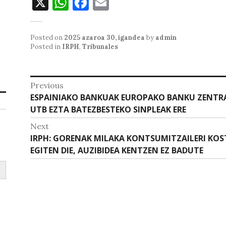
X
W
F
E
h
a
m
at
c
ai
Posted on
2025 azaroa 30, igandea
by
admin
s
e
l
Posted in
IRPH
,
Tribunales
A
b
p
o
Bidalketetan
Previous
p
o
Previous
ESPAINIAKO BANKUAK EUROPAKO BANKU ZENTRA
zehar
post:
UTB EZTA BATEZBESTEKO SINPLEAK ERE
k
nabigatu
Next
Next
IRPH: GORENAK MILAKA KONTSUMITZAILERI K
post:
EGITEN DIE, AUZIBIDEA KENTZEN EZ BADUTE