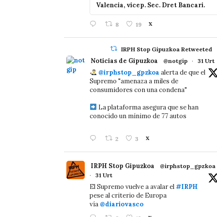
Valencia, vicep. Sec. Dret Bancari.
8
19
X
IRPH Stop Gipuzkoa Retweeted
Noticias de Gipuzkoa
@notgip
·
31 Urt
@irphstop_gpzkoa
alerta de que el
Supremo "amenaza a miles de
consumidores con una condena"
La plataforma asegura que se han
conocido un mínimo de 77 autos
2
3
X
IRPH Stop Gipuzkoa
@irphstop_gpzkoa
·
31 Urt
El Supremo vuelve a avalar el
#IRPH
pese al criterio de Europa
vía
@diariovasco