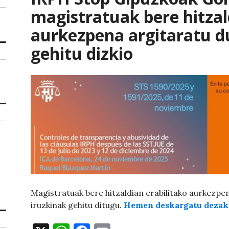
magistratuak bere hitzal
aurkezpena argitaratu du
gehitu dizkio
Magistratuak bere hitzaldian erabilitako aurkezpe
iruzkinak gehitu ditugu.
Hemen deskargatu dezak