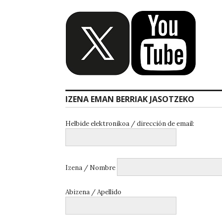
IZENA EMAN BERRIAK JASOTZEKO
Helbide elektronikoa / dirección de email:
Izena / Nombre
Abizena / Apellido