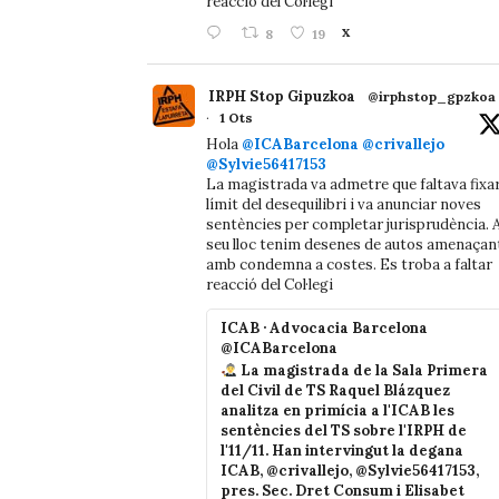
reacció del Col·legi
8
19
X
IRPH Stop Gipuzkoa
@irphstop_gpzkoa
·
1 Ots
Hola
@ICABarcelona
@crivallejo
@Sylvie56417153
La magistrada va admetre que faltava fixa
límit del desequilibri i va anunciar noves
sentències per completar jurisprudència. A
seu lloc tenim desenes de autos amenaçan
amb condemna a costes. Es troba a faltar
reacció del Col·legi
ICAB · Advocacia Barcelona
@ICABarcelona
La magistrada de la Sala Primera
del Civil de TS Raquel Blázquez
analitza en primícia a l'ICAB les
sentències del TS sobre l'IRPH de
l'11/11. Han intervingut la degana
ICAB, @crivallejo, @Sylvie56417153,
pres. Sec. Dret Consum i Elisabet