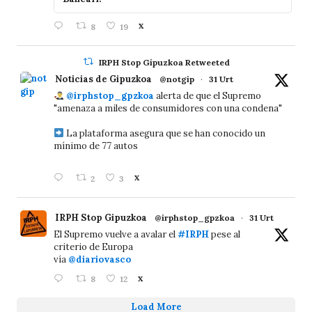
8
19
X
IRPH Stop Gipuzkoa Retweeted
Noticias de Gipuzkoa
@notgip
·
31 Urt
@irphstop_gpzkoa
alerta de que el Supremo
"amenaza a miles de consumidores con una condena"
La plataforma asegura que se han conocido un
mínimo de 77 autos
2
3
X
IRPH Stop Gipuzkoa
@irphstop_gpzkoa
·
31 Urt
El Supremo vuelve a avalar el
#IRPH
pese al
criterio de Europa
vía
@diariovasco
8
12
X
Load More