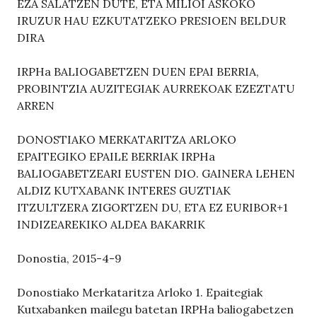
EZA SALATZEN DUTE, ETA MILIOI ASKOKO
IRUZUR HAU EZKUTATZEKO PRESIOEN BELDUR
DIRA
IRPHa BALIOGABETZEN DUEN EPAI BERRIA,
PROBINTZIA AUZITEGIAK AURREKOAK EZEZTATU
ARREN
DONOSTIAKO MERKATARITZA ARLOKO
EPAITEGIKO EPAILE BERRIAK IRPHa
BALIOGABETZEARI EUSTEN DIO. GAINERA LEHEN
ALDIZ KUTXABANK INTERES GUZTIAK
ITZULTZERA ZIGORTZEN DU, ETA EZ EURIBOR+1
INDIZEAREKIKO ALDEA BAKARRIK
Donostia, 2015-4-9
Donostiako Merkataritza Arloko 1. Epaitegiak
Kutxabanken mailegu batetan IRPHa baliogabetzen