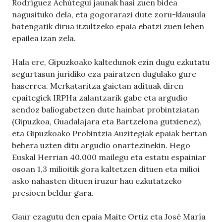
Rodríguez Achútegui jaunak hasi zuen bidea
nagusituko dela, eta gogorarazi dute zoru-klausula
batengatik dirua itzultzeko epaia ebatzi zuen lehen
epailea izan zela.
Hala ere, Gipuzkoako kaltedunok ezin dugu ezkutatu
segurtasun juridiko eza pairatzen dugulako gure
haserrea. Merkataritza gaietan adituak diren
epaitegiek IRPHa zalantzarik gabe eta argudio
sendoz baliogabetzen dute hainbat probintziatan
(Gipuzkoa, Guadalajara eta Bartzelona gutxienez),
eta Gipuzkoako Probintzia Auzitegiak epaiak bertan
behera uzten ditu argudio onartezinekin. Hego
Euskal Herrian 40.000 mailegu eta estatu espainiar
osoan 1,3 milioitik gora kaltetzen dituen eta milioi
asko nahasten dituen iruzur hau ezkutatzeko
presioen beldur gara.
Gaur ezagutu den epaia Maite Ortiz eta José María