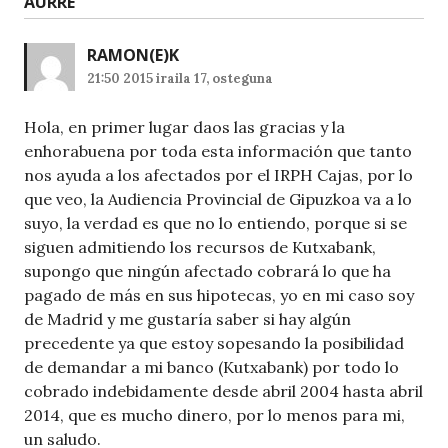
AURRE
”
RAMON
(E)K
21:50 2015 iraila 17, osteguna
Hola, en primer lugar daos las gracias y la
enhorabuena por toda esta información que tanto
nos ayuda a los afectados por el IRPH Cajas, por lo
que veo, la Audiencia Provincial de Gipuzkoa va a lo
suyo, la verdad es que no lo entiendo, porque si se
siguen admitiendo los recursos de Kutxabank,
supongo que ningún afectado cobrará lo que ha
pagado de más en sus hipotecas, yo en mi caso soy
de Madrid y me gustaría saber si hay algún
precedente ya que estoy sopesando la posibilidad
de demandar a mi banco (Kutxabank) por todo lo
cobrado indebidamente desde abril 2004 hasta abril
2014, que es mucho dinero, por lo menos para mi,
un saludo.