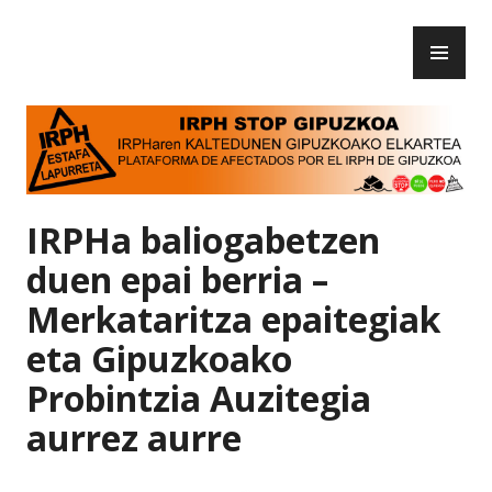
Skip
PR
to
IRPH Stop Gipuzkoa
ME
content
IRPHa baliogabetzen
duen epai berria –
Merkataritza epaitegiak
eta Gipuzkoako
Probintzia Auzitegia
aurrez aurre