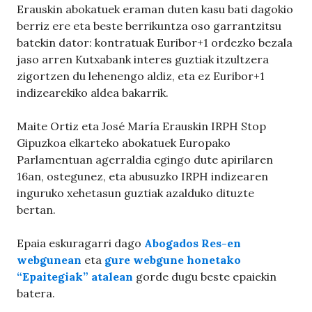
Erauskin abokatuek eraman duten kasu bati dagokio
berriz ere eta beste berrikuntza oso garrantzitsu
batekin dator: kontratuak Euribor+1 ordezko bezala
jaso arren Kutxabank interes guztiak itzultzera
zigortzen du lehenengo aldiz, eta ez Euribor+1
indizearekiko aldea bakarrik.
Maite Ortiz eta José María Erauskin IRPH Stop
Gipuzkoa elkarteko abokatuek Europako
Parlamentuan agerraldia egingo dute apirilaren
16an, ostegunez, eta abusuzko IRPH indizearen
inguruko xehetasun guztiak azalduko dituzte
bertan.
Epaia eskuragarri dago
Abogados Res-en
webgunean
eta
gure webgune honetako
“Epaitegiak” atalean
gorde dugu beste epaiekin
batera.