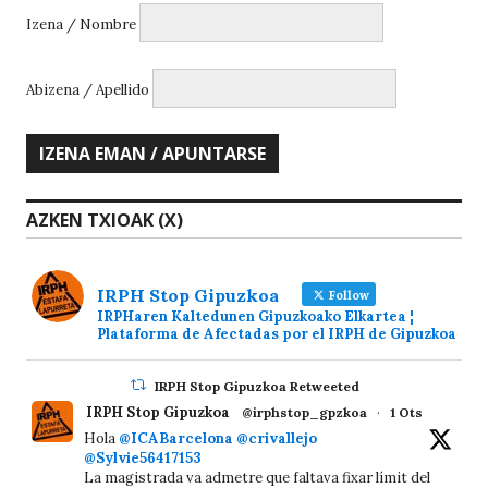
Izena / Nombre
Abizena / Apellido
AZKEN TXIOAK (X)
IRPH Stop Gipuzkoa
Follow
IRPHaren Kaltedunen Gipuzkoako Elkartea ¦
Plataforma de Afectadas por el IRPH de Gipuzkoa
IRPH Stop Gipuzkoa Retweeted
IRPH Stop Gipuzkoa
@irphstop_gpzkoa
·
1 Ots
Hola
@ICABarcelona
@crivallejo
@Sylvie56417153
La magistrada va admetre que faltava fixar límit del