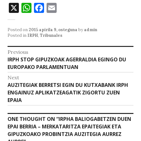
X
W
F
E
h
a
m
at
c
ai
Posted on
2015 apirila 9, osteguna
by
admin
s
e
l
Posted in
IRPH
,
Tribunales
A
b
Bidalketetan
Previous
p
o
Previous
IRPH STOP GIPUZKOAK AGERRALDIA EGINGO DU
zehar
p
o
post:
EUROPAKO PARLAMENTUAN
nabigatu
k
Next
Next
AUZITEGIAK BERRETSI EGIN DU KUTXABANK IRPH
post:
ENGAINUZ APLIKATZEAGATIK ZIGORTU ZUEN
EPAIA
ONE THOUGHT ON “
IRPHA BALIOGABETZEN DUEN
EPAI BERRIA – MERKATARITZA EPAITEGIAK ETA
GIPUZKOAKO PROBINTZIA AUZITEGIA AURREZ