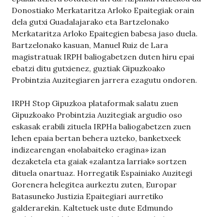
Donostiako Merkataritza Arloko Epaitegiak orain
dela gutxi Guadalajarako eta Bartzelonako
Merkataritza Arloko Epaitegien babesa jaso duela.
Bartzelonako kasuan, Manuel Ruiz de Lara
magistratuak IRPH baliogabetzen duten hiru epai
ebatzi ditu gutxienez, guztiak Gipuzkoako
Probintzia Auzitegiaren jarrera ezagutu ondoren.
IRPH Stop Gipuzkoa plataformak salatu zuen
Gipuzkoako Probintzia Auzitegiak argudio oso
eskasak erabili zituela IRPHa baliogabetzen zuen
lehen epaia bertan behera uzteko, banketxeek
indizearengan «nolabaiteko eragina» izan
dezaketela eta gaiak «zalantza larriak» sortzen
dituela onartuaz. Horregatik Espainiako Auzitegi
Gorenera helegitea aurkeztu zuten, Europar
Batasuneko Justizia Epaitegiari aurretiko
galderarekin. Kaltetuek uste dute Edmundo