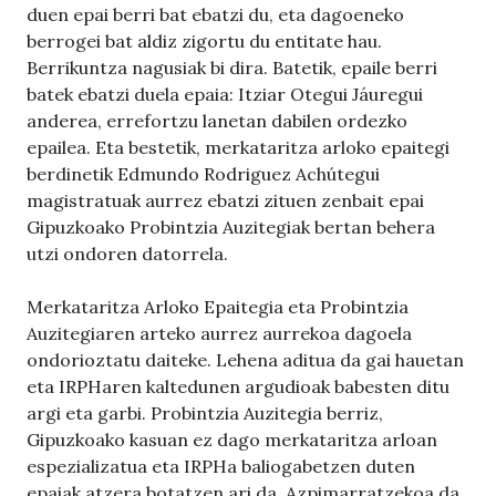
duen epai berri bat ebatzi du, eta dagoeneko
berrogei bat aldiz zigortu du entitate hau.
Berrikuntza nagusiak bi dira. Batetik, epaile berri
batek ebatzi duela epaia: Itziar Otegui Jáuregui
anderea, errefortzu lanetan dabilen ordezko
epailea. Eta bestetik, merkataritza arloko epaitegi
berdinetik Edmundo Rodriguez Achútegui
magistratuak aurrez ebatzi zituen zenbait epai
Gipuzkoako Probintzia Auzitegiak bertan behera
utzi ondoren datorrela.
Merkataritza Arloko Epaitegia eta Probintzia
Auzitegiaren arteko aurrez aurrekoa dagoela
ondorioztatu daiteke. Lehena aditua da gai hauetan
eta IRPHaren kaltedunen argudioak babesten ditu
argi eta garbi. Probintzia Auzitegia berriz,
Gipuzkoako kasuan ez dago merkataritza arloan
espezializatua eta IRPHa baliogabetzen duten
epaiak atzera botatzen ari da. Azpimarratzekoa da