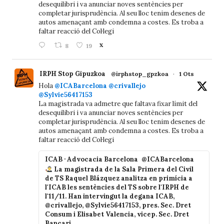
desequilibri i va anunciar noves sentències per
completar jurisprudència. Al seu lloc tenim desenes de
autos amenaçant amb condemna a costes. Es troba a
faltar reacció del Col·legi
8
19
X
IRPH Stop Gipuzkoa
@irphstop_gpzkoa
·
1 Ots
Hola
@ICABarcelona
@crivallejo
@Sylvie56417153
La magistrada va admetre que faltava fixar límit del
desequilibri i va anunciar noves sentències per
completar jurisprudència. Al seu lloc tenim desenes de
autos amenaçant amb condemna a costes. Es troba a
faltar reacció del Col·legi
ICAB · Advocacia Barcelona
@ICABarcelona
La magistrada de la Sala Primera del Civil
de TS Raquel Blázquez analitza en primícia a
l'ICAB les sentències del TS sobre l'IRPH de
l'11/11. Han intervingut la degana ICAB,
@crivallejo, @Sylvie56417153, pres. Sec. Dret
Consum i Elisabet Valencia, vicep. Sec. Dret
Bancari.