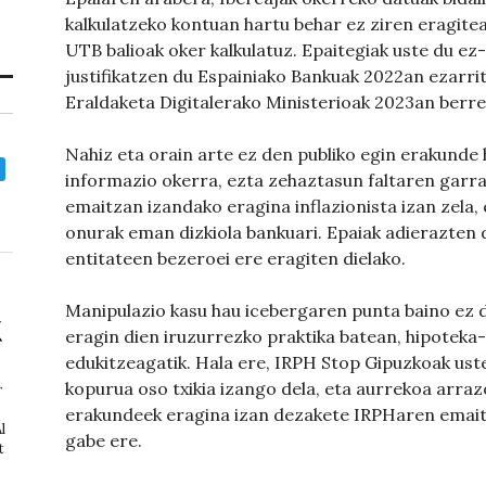
kalkulatzeko kontuan hartu behar ez ziren eragite
UTB balioak oker kalkulatuz. Epaitegiak uste du ez-
justifikatzen du Espainiako Bankuak 2022an ezarr
Eraldaketa Digitalerako Ministerioak 2023an berret
Nahiz eta orain arte ez den publiko egin erakunde
informazio okerra, ezta zehaztasun faltaren garra
emaitzan izandako eragina inflazionista izan zela,
onurak eman dizkiola bankuari. Epaiak adierazten d
entitateen bezeroei ere eragiten dielako.
Manipulazio kasu hau icebergaren punta baino ez da
eragin dien iruzurrezko praktika batean, hipoteka
edukitzeagatik. Hala ere, IRPH Stop Gipuzkoak uste
kopurua oso txikia izango dela, eta aurrekoa arraz
r
erakundeek eragina izan dezakete IRPHaren emait
l
gabe ere.
t