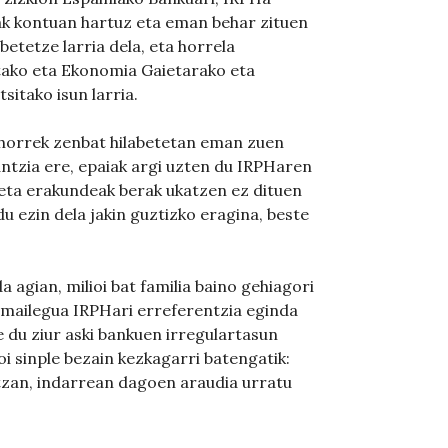
ak kontuan hartuz eta eman behar zituen
betetze larria dela, eta horrela
itako eta Ekonomia Gaietarako eta
sitako isun larria.
 horrek zenbat hilabetetan eman zuen
ntzia ere, epaiak argi uzten du IRPHaren
 eta erakundeak berak ukatzen ez dituen
u ezin dela jakin guztizko eragina, beste
 agian, milioi bat familia baino gehiagori
-mailegua IRPHari erreferentzia eginda
 du ziur aski bankuen irregulartasun
oi sinple bezain kezkagarri batengatik:
zan, indarrean dagoen araudia urratu