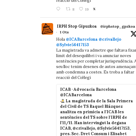
reacció del Col·legi
8
19
X
IRPH Stop Gipuzkoa
@irphstop_gpzkoa
·
1 Ots
Hola
@ICABarcelona
@crivallejo
@Sylvie56417153
La magistrada va admetre que faltava fixa
límit del desequilibri i va anunciar noves
sentències per completar jurisprudència. A
seu lloc tenim desenes de autos amenaçan
amb condemna a costes. Es troba a faltar
reacció del Col·legi
ICAB · Advocacia Barcelona
@ICABarcelona
La magistrada de la Sala Primera
del Civil de TS Raquel Blázquez
analitza en primícia a l'ICAB les
sentències del TS sobre l'IRPH de
l'11/11. Han intervingut la degana
ICAB, @crivallejo, @Sylvie56417153,
pres. Sec. Dret Consum i Elisabet