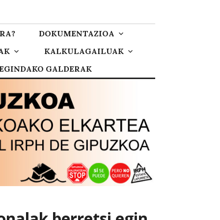
RA?
DOKUMENTAZIOA
AK
KALKULAGAILUAK
 EGINDAKO GALDERAK
onalak berretsi egin