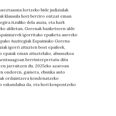
seztasuna lortzeko bide judizialak
nak klausula hori berriro ontzat eman
gira itzuliko dela auzia, eta hark
eko aldietan, Gorenak banketxeen alde
spainiarrek igorritako epaiketa aurreko
ropako Auzitegiak Espainiako Gorena
iak igorri zituzten bost epaileek,
o epaiak eman zituztelako, abusuzkoa
mentsuagoan berrinterpretatu ditu
ten jarraitzen du. 2025eko azaroan
en ondoren, gainera, ehunka auto
tuak ordaintzera kondenatzeko
 eskandalua da, eta hori konpontzeko