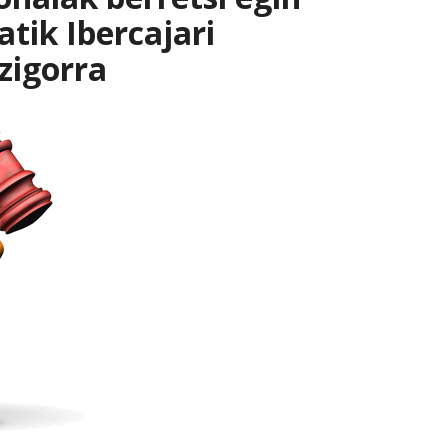
tik Ibercajari
 zigorra