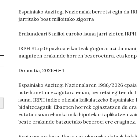
Espainiako Auzitegi Nazionalak berretsi egin du I
jarritako bost milioitako zigorra
Erakundeari 5 milioi euroko isuna jarri zioten IRP
IRPH Stop Gipuzkoa elkarteak gogorarazi du manip
mugatzen erakunde horren bezeroetara, eta konpe
Donostia, 2026-6-4
Espainiako Auzitegi Nazionalaren 1986/2026 epaiak
aste honetan ezagutara eman, berretsi egiten du Ib
isuna, IRPH indize ofiziala kalkulatzeko Espainiak
bidaltzeagatik. Ebazpen horrek egiaztatzen du era
estatu osoan ehunka mila hipotekari aplikatzen zai
beste erakunde batzuetako bezeroei ere eraginez.
Epaiaren arabera, Ibercajak okerreko datuak bidali