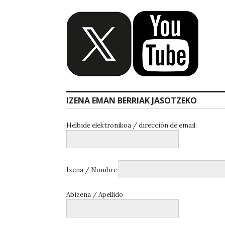
IZENA EMAN BERRIAK JASOTZEKO
Helbide elektronikoa / dirección de email:
Izena / Nombre
Abizena / Apellido