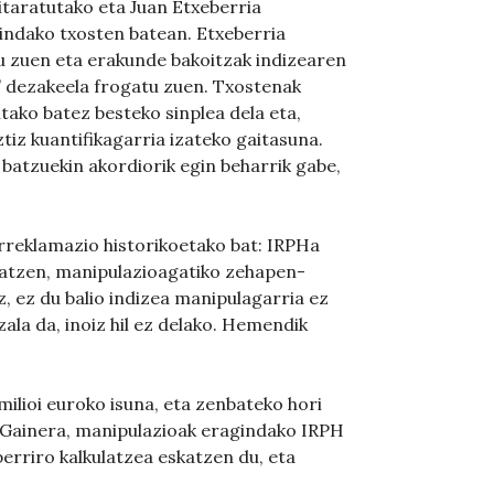
taratutako eta Juan Etxeberria
indako txosten batean. Etxeberria
 zuen eta erakunde bakoitzak indizearen
u” dezakeela frogatu zuen. Txostenak
tako batez besteko sinplea dela eta,
iz kuantifikagarria izateko gaitasuna.
batzuekin akordiorik egin beharrik gabe,
rreklamazio historikoetako bat: IRPHa
ukatzen, manipulazioagatiko zehapen-
z, ez du balio indizea manipulagarria ez
ala da, inoiz hil ez delako. Hemendik
milioi euroko isuna, eta zenbateko hori
. Gainera, manipulazioak eragindako IRPH
erriro kalkulatzea eskatzen du, eta