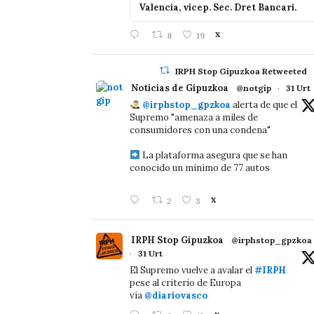
Valencia, vicep. Sec. Dret Bancari.
8
19
X
IRPH Stop Gipuzkoa Retweeted
Noticias de Gipuzkoa
@notgip
·
31 Urt
@irphstop_gpzkoa
alerta de que el
Supremo "amenaza a miles de
consumidores con una condena"
La plataforma asegura que se han
conocido un mínimo de 77 autos
2
3
X
IRPH Stop Gipuzkoa
@irphstop_gpzkoa
·
31 Urt
El Supremo vuelve a avalar el
#IRPH
pese al criterio de Europa
vía
@diariovasco