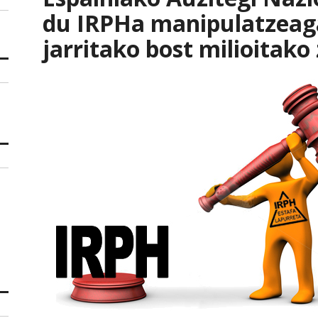
du IRPHa manipulatzeaga
jarritako bost milioitako