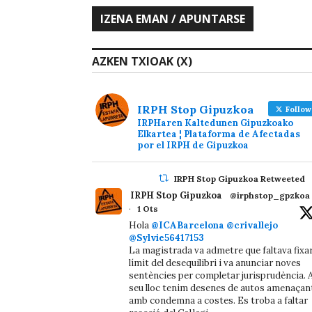
AZKEN TXIOAK (X)
IRPH Stop Gipuzkoa
Follow
IRPHaren Kaltedunen Gipuzkoako
Elkartea ¦ Plataforma de Afectadas
por el IRPH de Gipuzkoa
IRPH Stop Gipuzkoa Retweeted
IRPH Stop Gipuzkoa
@irphstop_gpzkoa
·
1 Ots
Hola
@ICABarcelona
@crivallejo
@Sylvie56417153
La magistrada va admetre que faltava fixa
límit del desequilibri i va anunciar noves
sentències per completar jurisprudència. A
seu lloc tenim desenes de autos amenaçan
amb condemna a costes. Es troba a faltar