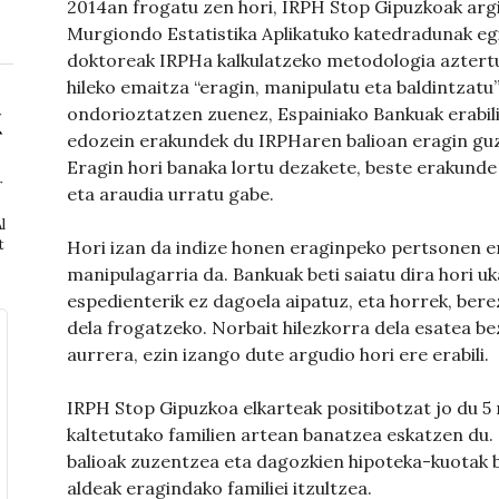
2014an frogatu zen hori, IRPH Stop Gipuzkoak argi
Murgiondo Estatistika Aplikatuko katedradunak eg
doktoreak IRPHa kalkulatzeko metodologia aztertu
hileko emaitza “eragin, manipulatu eta baldintzat
ondorioztatzen zuenez, Espainiako Bankuak erabili
edozein erakundek du IRPHaren balioan eragin guzt
Eragin hori banaka lortu dezakete, beste erakunde 
r
eta araudia urratu gabe.
l
t
Hori izan da indize honen eraginpeko pertsonen e
manipulagarria da. Bankuak beti saiatu dira hori 
espedienterik ez dagoela aipatuz, eta horrek, bere
dela frogatzeko. Norbait hilezkorra dela esatea bez
aurrera, ezin izango dute argudio hori ere erabili.
IRPH Stop Gipuzkoa elkarteak positibotzat jo du 5 
kaltetutako familien artean banatzea eskatzen du
balioak zuzentzea eta dagozkien hipoteka-kuotak b
aldeak eragindako familiei itzultzea.