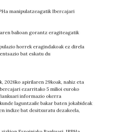
RPHa manipulatzeagatik Ibercajari
Haren balioan gorantz eragiteagatik
ulazio horrek eragindakoak ez direla
ntsazio bat eskatu du
, 2026ko apirilaren 29koak, nahiz eta
ercajari ezarritako 5 milioi euroko
o Bankuari informazio okerra
kunde laguntzaile bakar baten jokabideak
en indize bat desitxuratu dezakeela,
 zizkion Espainiako Bankuari, IRPHa