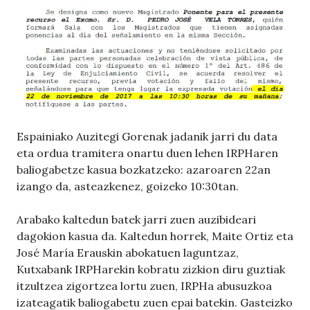
Espainiako Auzitegi Gorenak jadanik jarri du data
eta ordua tramitera onartu duen lehen IRPHaren
baliogabetze kasua bozkatzeko: azaroaren 22an
izango da, asteazkenez, goizeko 10:30tan.
Arabako kaltedun batek jarri zuen auzibideari
dagokion kasua da. Kaltedun horrek, Maite Ortiz eta
José María Erauskin abokatuen laguntzaz,
Kutxabank IRPHarekin kobratu zizkion diru guztiak
itzultzea zigortzea lortu zuen, IRPHa abusuzkoa
izateagatik baliogabetu zuen epai batekin. Gasteizko