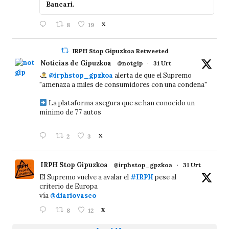
Bancari.
8
19
X
IRPH Stop Gipuzkoa Retweeted
Noticias de Gipuzkoa
@notgip
·
31 Urt
@irphstop_gpzkoa
alerta de que el Supremo
"amenaza a miles de consumidores con una condena"
La plataforma asegura que se han conocido un
mínimo de 77 autos
2
3
X
IRPH Stop Gipuzkoa
@irphstop_gpzkoa
·
31 Urt
El Supremo vuelve a avalar el
#IRPH
pese al
criterio de Europa
vía
@diariovasco
8
12
X