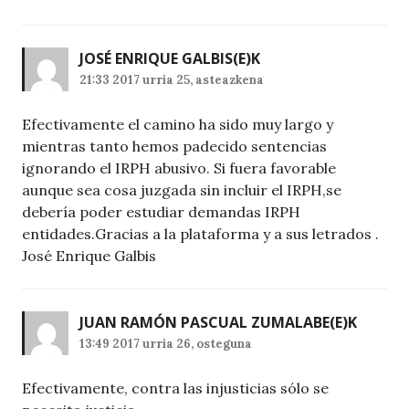
JOSÉ ENRIQUE GALBIS
(E)K
21:33 2017 urria 25, asteazkena
Efectivamente el camino ha sido muy largo y
mientras tanto hemos padecido sentencias
ignorando el IRPH abusivo. Si fuera favorable
aunque sea cosa juzgada sin incluir el IRPH,se
debería poder estudiar demandas IRPH
entidades.Gracias a la plataforma y a sus letrados .
José Enrique Galbis
JUAN RAMÓN PASCUAL ZUMALABE
(E)K
13:49 2017 urria 26, osteguna
Efectivamente, contra las injusticias sólo se