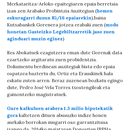
Merkataritza-Arloko epaitegiaren epaia berretsia
izan zen Arabako Probintzia Auzitegian (
hemen
eskuragarri duzun 85/16 epaiarekin
),baina
Kutxabankek Gorenera jotzea erabaki zuen (
modu
honetan Gasteizko Legebiltzarretik jaso zuen
aginduari muzin eginez
)
Res Abokatuek ezagutzera eman dute Gorenak data
ezartzeko argitaratu zuen probidentzia.
Dokumentu berdinean auzitegiak bista edo epaia
ospatzea baztertu du, Ortiz eta Erauskinek hala
eskatu zuten arren. Beraz zuzenean bozkatu egingo
dute, Pedro José Vela Torres txostengileak eta
gainontzeko magistratuek.
Gure kalkuluen arabera 1.3 milio hipotekatik
gora
kaltetzen dituen abusuzko indize honen
aurkako borrokan mugarri oso garrantzitsua
izango da. 2014ko maiatzean Donostian IRPHa