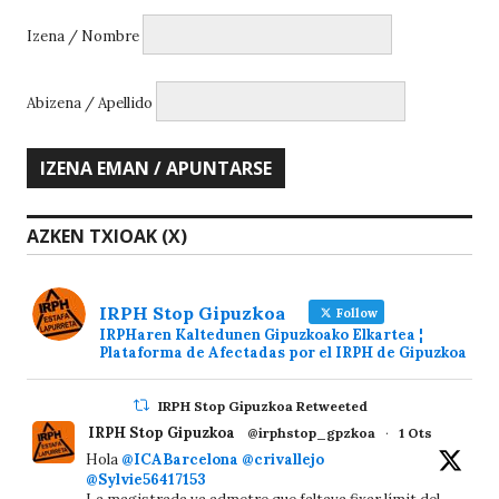
Izena / Nombre
Abizena / Apellido
AZKEN TXIOAK (X)
IRPH Stop Gipuzkoa
Follow
IRPHaren Kaltedunen Gipuzkoako Elkartea ¦
Plataforma de Afectadas por el IRPH de Gipuzkoa
IRPH Stop Gipuzkoa Retweeted
IRPH Stop Gipuzkoa
@irphstop_gpzkoa
·
1 Ots
Hola
@ICABarcelona
@crivallejo
@Sylvie56417153