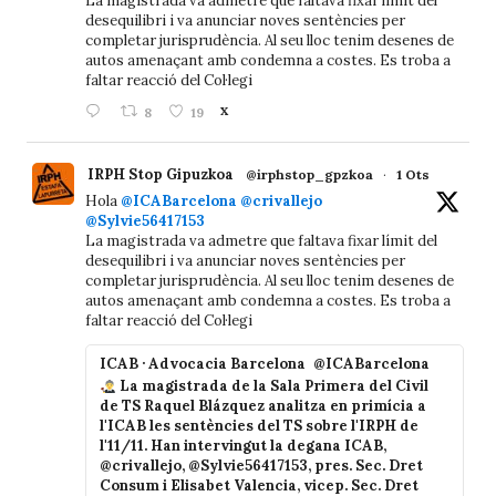
La magistrada va admetre que faltava fixar límit del
desequilibri i va anunciar noves sentències per
completar jurisprudència. Al seu lloc tenim desenes de
autos amenaçant amb condemna a costes. Es troba a
faltar reacció del Col·legi
8
19
X
IRPH Stop Gipuzkoa
@irphstop_gpzkoa
·
1 Ots
Hola
@ICABarcelona
@crivallejo
@Sylvie56417153
La magistrada va admetre que faltava fixar límit del
desequilibri i va anunciar noves sentències per
completar jurisprudència. Al seu lloc tenim desenes de
autos amenaçant amb condemna a costes. Es troba a
faltar reacció del Col·legi
ICAB · Advocacia Barcelona
@ICABarcelona
La magistrada de la Sala Primera del Civil
de TS Raquel Blázquez analitza en primícia a
l'ICAB les sentències del TS sobre l'IRPH de
l'11/11. Han intervingut la degana ICAB,
@crivallejo, @Sylvie56417153, pres. Sec. Dret
Consum i Elisabet Valencia, vicep. Sec. Dret