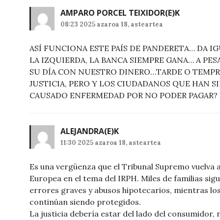
AMPARO PORCEL TEIXIDOR
(E)K
08:23 2025 azaroa 18, asteartea
ASÍ FUNCIONA ESTE PAÍS DE PANDERETA… DA I
LA IZQUIERDA, LA BANCA SIEMPRE GANA… A PE
SU DÍA CON NUESTRO DINERO…TARDE O TEMPR
JUSTICIA, PERO Y LOS CIUDADANOS QUE HAN S
CAUSADO ENFERMEDAD POR NO PODER PAGAR? Y 
ALEJANDRA
(E)K
11:30 2025 azaroa 18, asteartea
Es una vergüenza que el Tribunal Supremo vuelva a 
Europea en el tema del IRPH. Miles de familias sig
errores graves y abusos hipotecarios, mientras l
continúan siendo protegidos.
La justicia debería estar del lado del consumidor, 