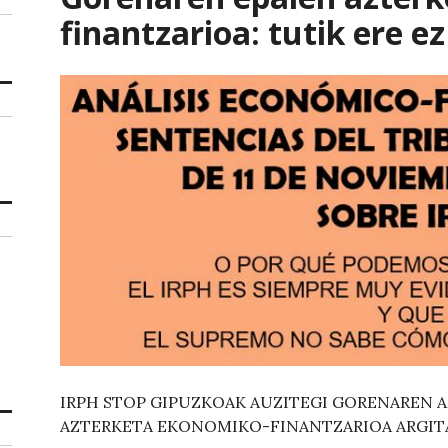
finantzarioa: tutik ere ez
IRPH STOP GIPUZKOAK AUZITEGI GORENAREN 
AZTERKETA EKONOMIKO-FINANTZARIOA ARGIT