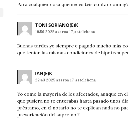
Para cualquier cosa que necesitéis contar conmig
TONI SORIANO
(E)K
19:56 2025 azaroa 17, astelehena
Buenas tardes,yo siempre e pagado mucho más co
que tenían las mismas condiciones de hipoteca per
IAN
(E)K
22:43 2025 azaroa 17, astelehena
Yo como la mayoría de los afectados, aunque en el 
que pusiera no te enterabas hasta pasado unos días
préstamo, en el notario no te explican nada no pu
prevaricación del supremo ?