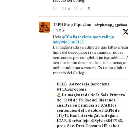
reacció del Col·legi
8
19
X
IRPH Stop Gipuzkoa
@irphstop_gpzkoa
·
1 Ots
Hola
@ICABarcelona
@crivallejo
@Sylvie56417153
La magistrada va admetre que faltava fixa
límit del desequilibri i va anunciar noves
sentències per completar jurisprudència. A
seu lloc tenim desenes de autos amenaçan
amb condemna a costes. Es troba a faltar
reacció del Col·legi
ICAB · Advocacia Barcelona
@ICABarcelona
La magistrada de la Sala Primera
del Civil de TS Raquel Blázquez
analitza en primícia a l'ICAB les
sentències del TS sobre l'IRPH de
l'11/11. Han intervingut la degana
ICAB, @crivallejo, @Sylvie56417153,
pres. Sec. Dret Consum i Elisabet