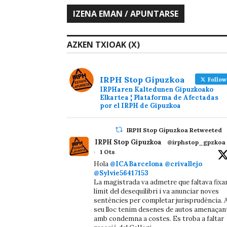
AZKEN TXIOAK (X)
IRPH Stop Gipuzkoa
Follow
IRPHaren Kaltedunen Gipuzkoako
Elkartea ¦ Plataforma de Afectadas
por el IRPH de Gipuzkoa
IRPH Stop Gipuzkoa Retweeted
IRPH Stop Gipuzkoa
@irphstop_gpzkoa
·
1 Ots
Hola
@ICABarcelona
@crivallejo
@Sylvie56417153
La magistrada va admetre que faltava fixa
límit del desequilibri i va anunciar noves
sentències per completar jurisprudència. A
seu lloc tenim desenes de autos amenaçan
amb condemna a costes. Es troba a faltar