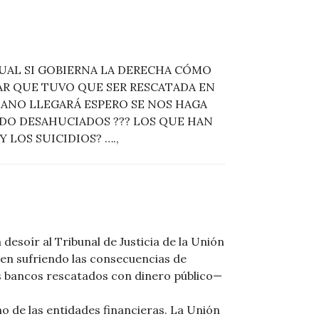
GUAL SI GOBIERNA LA DERECHA CÓMO
SAR QUE TUVO QUE SER RESCATADA EN
ANO LLEGARÁ ESPERO SE NOS HAGA
IDO DESAHUCIADOS ??? LOS QUE HAN
LOS SUICIDIOS? ….,
desoír al Tribunal de Justicia de la Unión
uen sufriendo las consecuencias de
os bancos rescatados con dinero público—
no de las entidades financieras. La Unión