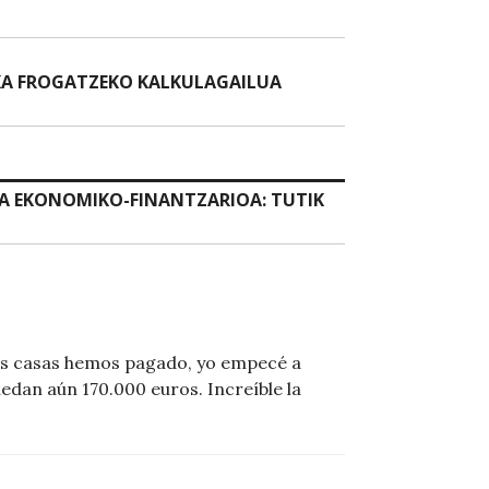
EKA FROGATZEKO KALKULAGAILUA
A EKONOMIKO-FINANTZARIOA: TUTIK
tas casas hemos pagado, yo empecé a
edan aún 170.000 euros. Increíble la