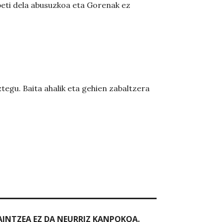
beti dela abusuzkoa eta Gorenak ez
egu. Baita ahalik eta gehien zabaltzera
AINTZEA EZ DA NEURRIZ KANPOKOA.