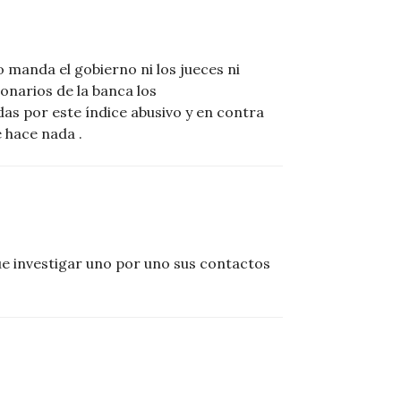
o manda el gobierno ni los jueces ni
lonarios de la banca los
as por este índice abusivo y en contra
e hace nada .
e investigar uno por uno sus contactos