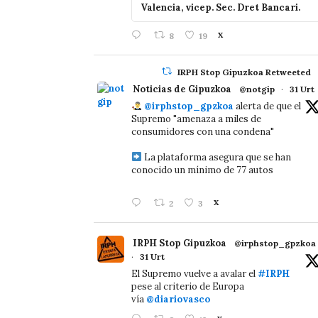
Valencia, vicep. Sec. Dret Bancari.
8
19
X
IRPH Stop Gipuzkoa Retweeted
Noticias de Gipuzkoa
@notgip
·
31 Urt
@irphstop_gpzkoa
alerta de que el
Supremo "amenaza a miles de
consumidores con una condena"
La plataforma asegura que se han
conocido un mínimo de 77 autos
2
3
X
IRPH Stop Gipuzkoa
@irphstop_gpzkoa
·
31 Urt
El Supremo vuelve a avalar el
#IRPH
pese al criterio de Europa
vía
@diariovasco