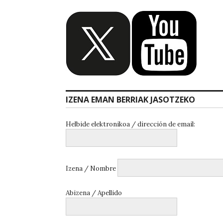
IZENA EMAN BERRIAK JASOTZEKO
Helbide elektronikoa / dirección de email:
Izena / Nombre
Abizena / Apellido