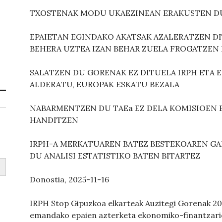
TXOSTENAK MODU UKAEZINEAN ERAKUSTEN D
EPAIETAN EGINDAKO AKATSAK AZALERATZEN D
BEHERA UZTEA IZAN BEHAR ZUELA FROGATZEN
SALATZEN DU GORENAK EZ DITUELA IRPH ET
ALDERATU, EUROPAK ESKATU BEZALA
NABARMENTZEN DU TAEa EZ DELA KOMISIOEN 
HANDITZEN
IRPH-A MERKATUAREN BATEZ BESTEKOAREN GA
DU ANALISI ESTATISTIKO BATEN BITARTEZ
Donostia, 2025-11-16
IRPH Stop Gipuzkoa elkarteak Auzitegi Gorenak 2
emandako epaien azterketa ekonomiko-finantzari