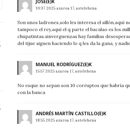
JOSE
(E)K
10:37 2025 azaroa 17, astelehena
Son unos ladrones,solo les interesa el sillón,aquí n
tampoco el rey,aquí el q parte el bacalao es los mil
chupatintas.sinverguenzas hay familias desesperad
del tijue siguen haciendo lo q les da la gana, y nadi
MANUEL RODRÍGUEZ
(E)K
15:57 2025 azaroa 17, astelehena
No esque no sepan son 10 corruptos que habría qu
con la banca
ANDRÉS MARTÍN CASTILLO
(E)K
18:55 2025 azaroa 17, astelehena