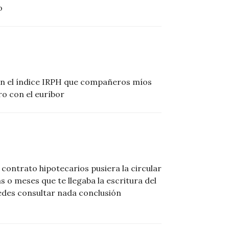
o
n el índice IRPH que compañeros míos
o con el euríbor
contrato hipotecarios pusiera la circular
 o meses que te llegaba la escritura del
edes consultar nada conclusión