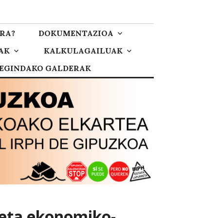
RA?
DOKUMENTAZIOA
AK
KALKULAGAILUAK
 EGINDAKO GALDERAK
keta ekonomiko-