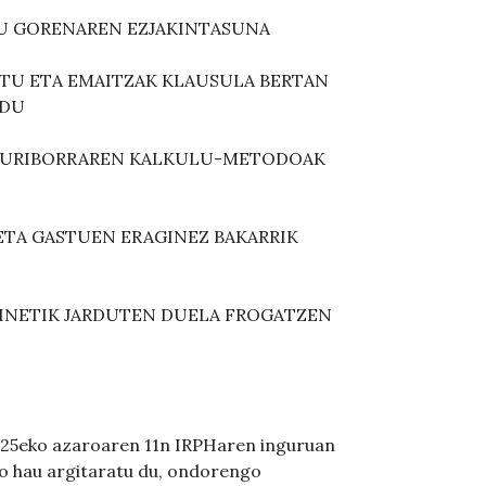
U GORENAREN EZJAKINTASUNA
ITU ETA EMAITZAK KLAUSULA BERTAN
 DU
A EURIBORRAREN KALKULU-METODOAK
ETA GASTUEN ERAGINEZ BAKARRIK
INETIK JARDUTEN DUELA FROGATZEN
025eko azaroaren 11n IRPHaren inguruan
o hau argitaratu du, ondorengo