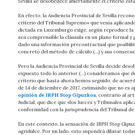
Sevilla se desobedece abiertamente el criterio es
En efecto, la Audiencia Provincial de Sevilla recon
criterio del Tribunal Supremo» que venía aplicando 
dictada en Luxemburgo exige, según reproduce la p
sea comprensible la cláusula en un plano formal y 
dado una información precontractual que posibili
concreto del método de cálculo (…) y sus consecue
Pero la Audiencia Provincial de Sevilla decide deso
expuesto todo lo anterior (…) consideramos que
criterio que hasta ahora hemos seguido, de acuer
de 14 de diciembre de 2017, estimando que no es ap
opinión de IRPH Stop Gipuzkoa
, contrario al ar
Judicial, que dice que «los Jueces y Tribunales apl
conformidad con la jurisprudencia del Tribunal de 
En este contexto, la sensación de IRPH Stop Gipuzk
agridulce. Por un lado, esto supondrá dilatar todaví