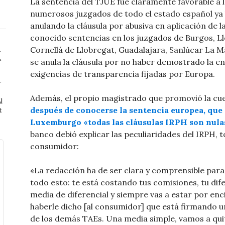
La sentencia del TJUE fue claramente favorable a 
numerosos juzgados de todo el estado español ya 
anulando la cláusula por abusiva en aplicación de 
conocido sentencias en los juzgados de Burgos, Ll
Cornellá de Llobregat, Guadalajara, Sanlúcar La Ma
se anula la cláusula por no haber demostrado la e
exigencias de transparencia fijadas por Europa.
r
Además, el propio magistrado que promovió la cue
l
después de conocerse la sentencia europea, que a
t
Luxemburgo «todas las cláusulas IRPH son nula
banco debió explicar las peculiaridades del IRPH, to
consumidor:
«La redacción ha de ser clara y comprensible para 
todo esto: te está costando tus comisiones, tu dife
media de diferencial y siempre vas a estar por enc
haberle dicho [al consumidor] que está firmando un
de los demás TAEs. Una media simple, vamos a qui