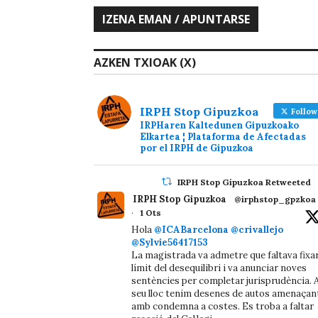
AZKEN TXIOAK (X)
IRPH Stop Gipuzkoa
Follow
IRPHaren Kaltedunen Gipuzkoako
Elkartea ¦ Plataforma de Afectadas
por el IRPH de Gipuzkoa
IRPH Stop Gipuzkoa Retweeted
IRPH Stop Gipuzkoa
@irphstop_gpzkoa
·
1 Ots
Hola
@ICABarcelona
@crivallejo
@Sylvie56417153
La magistrada va admetre que faltava fixa
límit del desequilibri i va anunciar noves
sentències per completar jurisprudència. A
seu lloc tenim desenes de autos amenaçan
amb condemna a costes. Es troba a faltar