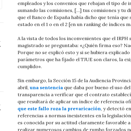
empleados y los convenios que rebajan el tipo de 
sumando las comisiones, […] tus comisiones y tu dif
que el Banco de España había dicho que tenía que s
estado en el 1 o en el 2 [en un ranking de índices m
A la vista de todos los inconvenientes que el IRPH
magistrado se preguntaba: «¿Quién firma eso? Nadi
Porque no se explicó esto y si se hubiera explicado
parámetros que ha fijado el TJUE son claros, la ex
cumplido».
Sin embargo, la Sección 15 de la Audiencia Provinci
abril,
una sentencia
que daba por bueno el uso del 
transparencia a verificar que el contrato establecía
que resultará de aplicar un índice de referencia ofi
que este fallo roza la prevaricación
, y detectó e
referencias a normas inexistentes en la legislació
es conocida por su actitud claramente favorable a 
realizar numerosos cambios de rumbo forzados p