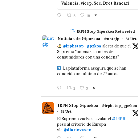
Valencia, vicep. Sec. Dret Bancari.
8
19
X
IRPH Stop Gipuzkoa Retweeted
Noticias de Gipuzkoa
@notgip
·
31 Urt
@irphstop_gpzkoa
alerta de que el
Supremo "amenaza a miles de
consumidores con una condena"
La plataforma asegura que se han
conocido un mínimo de 77 autos
2
3
X
IRPH Stop Gipuzkoa
@irphstop_gpzkoa
·
31 Urt
El Supremo vuelve a avalar el
#IRPH
pese al criterio de Europa
vía
@diariovasco