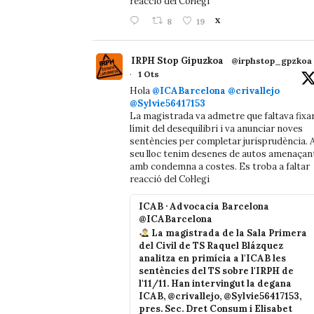
reacció del Col·legi
8
19
X
IRPH Stop Gipuzkoa
@irphstop_gpzkoa
·
1 Ots
Hola
@ICABarcelona
@crivallejo
@Sylvie56417153
La magistrada va admetre que faltava fixa
límit del desequilibri i va anunciar noves
sentències per completar jurisprudència. A
seu lloc tenim desenes de autos amenaçan
amb condemna a costes. Es troba a faltar
reacció del Col·legi
ICAB · Advocacia Barcelona
@ICABarcelona
La magistrada de la Sala Primera
del Civil de TS Raquel Blázquez
analitza en primícia a l'ICAB les
sentències del TS sobre l'IRPH de
l'11/11. Han intervingut la degana
ICAB, @crivallejo, @Sylvie56417153,
pres. Sec. Dret Consum i Elisabet