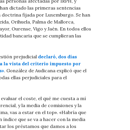
las personas afectadas por IRPH, y
han dictado las primeras sentencias
la doctrina fijada por Luxemburgo. Se han
eida, Orihuela, Palma de Mallorca,
yor, Ourense, Vigo y Jaén. En todos ellos
ntidad bancaria que se cumplieran las
stión prejudicial
declaró, dos días
 la vista del criterio impuesto por
s»
. González de Audicana explicó que el
das ellas perjudiciales para el
evaluar el coste, el qué me cuesta a mí
rencial, y la media de comisiones y la
ima, vas a estar en el top». «Habría que
 índice que se va a hacer con la media
tar los préstamos que damos a los