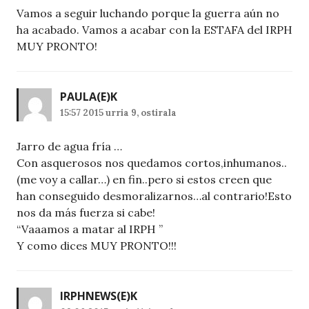
Vamos a seguir luchando porque la guerra aún no
ha acabado. Vamos a acabar con la ESTAFA del IRPH
MUY PRONTO!
PAULA
(E)K
15:57 2015 urria 9, ostirala
Jarro de agua fría …
Con asquerosos nos quedamos cortos,inhumanos..
(me voy a callar…) en fin..pero si estos creen que
han conseguido desmoralizarnos…al contrario!Esto
nos da más fuerza si cabe!
“Vaaamos a matar al IRPH ”
Y como dices MUY PRONTO!!!
IRPHNEWS
(E)K