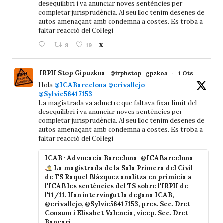
desequilibri i va anunciar noves sentències per
completar jurisprudència. Al seu lloc tenim desenes de
autos amenaçant amb condemna a costes. Es troba a
faltar reacció del Col·legi
8
19
X
IRPH Stop Gipuzkoa
@irphstop_gpzkoa
·
1 Ots
Hola
@ICABarcelona
@crivallejo
@Sylvie56417153
La magistrada va admetre que faltava fixar límit del
desequilibri i va anunciar noves sentències per
completar jurisprudència. Al seu lloc tenim desenes de
autos amenaçant amb condemna a costes. Es troba a
faltar reacció del Col·legi
ICAB · Advocacia Barcelona
@ICABarcelona
La magistrada de la Sala Primera del Civil
de TS Raquel Blázquez analitza en primícia a
l'ICAB les sentències del TS sobre l'IRPH de
l'11/11. Han intervingut la degana ICAB,
@crivallejo, @Sylvie56417153, pres. Sec. Dret
Consum i Elisabet Valencia, vicep. Sec. Dret
Bancari.