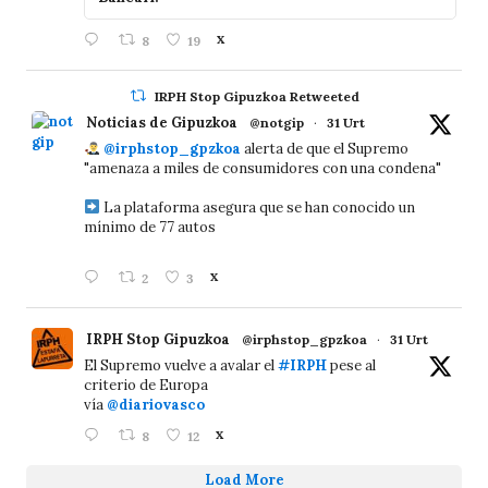
8
19
X
IRPH Stop Gipuzkoa Retweeted
Noticias de Gipuzkoa
@notgip
·
31 Urt
@irphstop_gpzkoa
alerta de que el Supremo
"amenaza a miles de consumidores con una condena"
La plataforma asegura que se han conocido un
mínimo de 77 autos
2
3
X
IRPH Stop Gipuzkoa
@irphstop_gpzkoa
·
31 Urt
El Supremo vuelve a avalar el
#IRPH
pese al
criterio de Europa
vía
@diariovasco
8
12
X
Load More