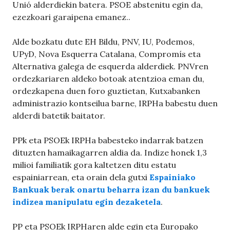
Unió alderdiekin batera. PSOE abstenitu egin da,
ezezkoari garaipena emanez..
Alde bozkatu dute EH Bildu, PNV, IU, Podemos,
UPyD, Nova Esquerra Catalana, Compromís eta
Alternativa galega de esquerda alderdiek. PNVren
ordezkariaren aldeko botoak atentzioa eman du,
ordezkapena duen foro guztietan, Kutxabanken
administrazio kontseilua barne, IRPHa babestu duen
alderdi batetik baitator.
PPk eta PSOEk IRPHa babesteko indarrak batzen
dituzten hamaikagarren aldia da. Indize honek 1,3
milioi familiatik gora kaltetzen ditu estatu
espainiarrean, eta orain dela gutxi
Espainiako
Bankuak berak onartu beharra izan du bankuek
indizea manipulatu egin dezaketela
.
PP eta PSOEk IRPHaren alde egin eta Europako