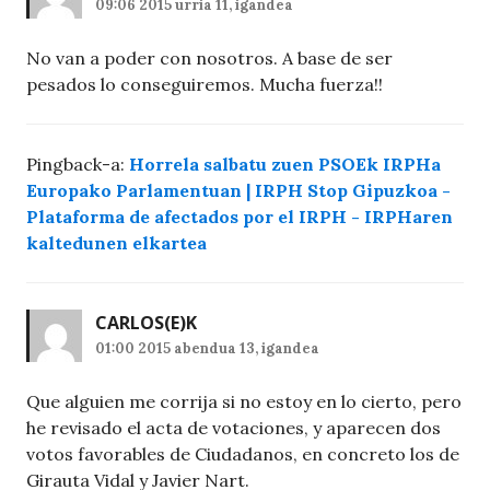
09:06 2015 urria 11, igandea
No van a poder con nosotros. A base de ser
pesados lo conseguiremos. Mucha fuerza!!
Pingback-a:
Horrela salbatu zuen PSOEk IRPHa
Europako Parlamentuan | IRPH Stop Gipuzkoa -
Plataforma de afectados por el IRPH - IRPHaren
kaltedunen elkartea
CARLOS
(E)K
01:00 2015 abendua 13, igandea
Que alguien me corrija si no estoy en lo cierto, pero
he revisado el acta de votaciones, y aparecen dos
votos favorables de Ciudadanos, en concreto los de
Girauta Vidal y Javier Nart.