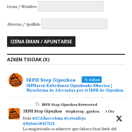
Izena / Nombre
Abizena / Apellido
AZKEN TXIOAK (X)
IRPH Stop Gipuzkoa
Follow
IRPHaren Kaltedunen Gipuzkoako Elkartea ¦
Plataforma de Afectadas por el IRPH de Gipuzkoa
IRPH Stop Gipuzkoa Retweeted
IRPH Stop Gipuzkoa
@irphstop_gpzkoa
·
1 Ots
Hola
@ICABarcelona
@crivallejo
@Sylvie56417153
La magistrada va admetre que faltava fixar límit del