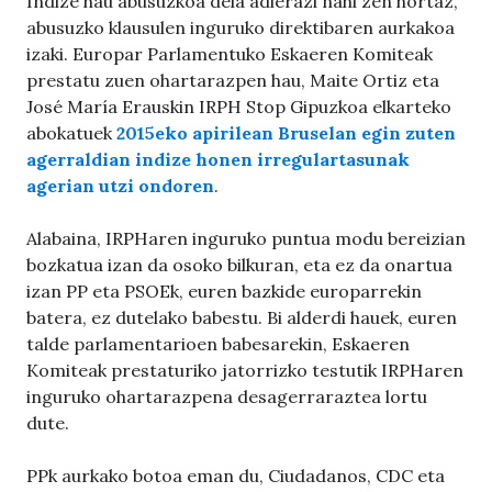
Indize hau abusuzkoa dela adierazi nahi zen hortaz,
abusuzko klausulen inguruko direktibaren aurkakoa
izaki. Europar Parlamentuko Eskaeren Komiteak
prestatu zuen ohartarazpen hau, Maite Ortiz eta
José María Erauskin IRPH Stop Gipuzkoa elkarteko
abokatuek
2015eko apirilean Bruselan egin zuten
agerraldian indize honen irregulartasunak
agerian utzi ondoren
.
Alabaina, IRPHaren inguruko puntua modu bereizian
bozkatua izan da osoko bilkuran, eta ez da onartua
izan PP eta PSOEk, euren bazkide europarrekin
batera, ez dutelako babestu. Bi alderdi hauek, euren
talde parlamentarioen babesarekin, Eskaeren
Komiteak prestaturiko jatorrizko testutik IRPHaren
inguruko ohartarazpena desagerraraztea lortu
dute.
PPk aurkako botoa eman du, Ciudadanos, CDC eta