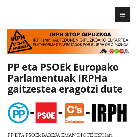
Skip
PR
to
IRPH Stop Gipuzkoa
ME
content
PP eta PSOEk Europako
Parlamentuak IRPHa
gaitzestea eragotzi dute
PP ETA PSOEk BABESA EMAN DIOTE IRPHari