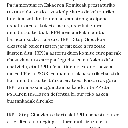
Parlamentuaren Eskaeren Komiteak prestaturiko
testua aldatzea lortzea kolpe latza da kalteturiko
familientzat. Kaltetuen artean atzo garaipena
ospatu zuen askok eta askok, uste baitzuten
onarturiko testuak IRPHaren aurkako puntua
barnean zuela. Hala ere, IRPH Stop Gipuzkoa
elkarteak baikor izaten jarraitzeko arrazoiak
ikusten ditu: IRPHa aztertu duen komite europarrak
abusuzkoa eta europar legediaren aurkakoa dela
ebatzi du, eta IRPHa “cuestión de estado” bezala
duten PP eta PSOEren maniobrak bakarrik ebatzi du
hori onarturiko testutik ateratzea. Baikorrak gara
IRPHaren azken egunetan baikaude, eta PP eta
PSOEren IRPHaren defentsa hil aurreko azken
buztankadak direlako.
IRPH Stop Gipuzkoa elkarteak IRPHa babestu duten
alderdien aurka egingo dituen mobilizazio eta