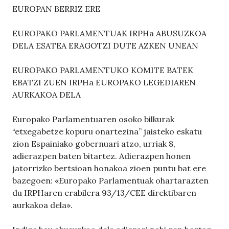
EUROPAN BERRIZ ERE
EUROPAKO PARLAMENTUAK IRPHa ABUSUZKOA
DELA ESATEA ERAGOTZI DUTE AZKEN UNEAN
EUROPAKO PARLAMENTUKO KOMITE BATEK
EBATZI ZUEN IRPHa EUROPAKO LEGEDIAREN
AURKAKOA DELA
Europako Parlamentuaren osoko bilkurak
“etxegabetze kopuru onartezina” jaisteko eskatu
zion Espainiako gobernuari atzo, urriak 8,
adierazpen baten bitartez. Adierazpen honen
jatorrizko bertsioan honakoa zioen puntu bat ere
bazegoen: «Europako Parlamentuak ohartarazten
du IRPHaren erabilera 93/13/CEE direktibaren
aurkakoa dela».