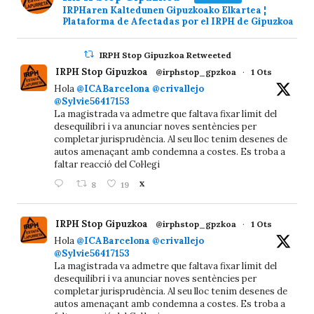
IRPHaren Kaltedunen Gipuzkoako Elkartea ¦
Plataforma de Afectadas por el IRPH de Gipuzkoa
IRPH Stop Gipuzkoa Retweeted
IRPH Stop Gipuzkoa
@irphstop_gpzkoa
·
1 Ots
Hola
@ICABarcelona
@crivallejo
@Sylvie56417153
La magistrada va admetre que faltava fixar límit del
desequilibri i va anunciar noves sentències per
completar jurisprudència. Al seu lloc tenim desenes de
autos amenaçant amb condemna a costes. Es troba a
faltar reacció del Col·legi
8
19
X
IRPH Stop Gipuzkoa
@irphstop_gpzkoa
·
1 Ots
Hola
@ICABarcelona
@crivallejo
@Sylvie56417153
La magistrada va admetre que faltava fixar límit del
desequilibri i va anunciar noves sentències per
completar jurisprudència. Al seu lloc tenim desenes de
autos amenaçant amb condemna a costes. Es troba a