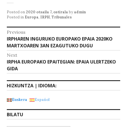
h
a
m
at
c
ai
Posted on
2020 otsaila 7, ostirala
by
admin
s
e
l
Posted in
Europa
,
IRPH
,
Tribunales
A
b
Bidalketetan
Previous
p
o
Previous
IRPHAREN INGURUKO EUROPAKO EPAIA 2020KO
zehar
p
o
post:
MARTXOAREN 3AN EZAGUTUKO DUGU
nabigatu
k
Next
Next
IRPHA EUROPAKO EPAITEGIAN: EPAIA ULERTZEKO
post:
GIDA
HIZKUNTZA | IDIOMA:
Euskera
Español
BILATU