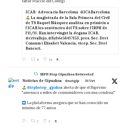
faltar reacció del Col·legi
ICAB · Advocacia Barcelona
@ICABarcelona
La magistrada de la Sala Primera del Civil
de TS Raquel Blázquez analitza en primícia a
l'ICAB les sentències del TS sobre l'IRPH de
l'11/11. Han intervingut la degana ICAB,
@crivallejo, @Sylvie56417153, pres. Sec. Dret
Consum i Elisabet Valencia, vicep. Sec. Dret
Bancari.
8
19
X
IRPH Stop Gipuzkoa Retweeted
Noticias de Gipuzkoa
@notgip
·
31 Urt
@irphstop_gpzkoa
alerta de que el Supremo
"amenaza a miles de consumidores con una condena"
La plataforma asegura que se han conocido un
mínimo de 77 autos
2
3
X