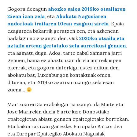
Gogora dezagun
ahozko saioa 2019ko otsailaren
25ean izan zela
, eta
Abokatu Nagusiaren
ondorioak irailaren 10ean ezagutu zirela
. Epaia
ezagutzea bakarrik geratzen zen, eta azkenean
badakigu noiz izango den. Guk
2020ko otsaila eta
uztaila artean gertatuko zela aurreikusi genuen
,
eta asmatu dugu. Ados, tarte zabal xamarra jarri
genuen, baina ez ahaztu izan direla aurreikuspen
okerrak, eta gogora datorkigu ustez aditua den
abokatu bat, Luxenburgon kontaktuak omen
dituena, eta 2019ko azaroan izango zela esan
zuena…
Martxoaren 3a erabakigarria izango da Maite eta
Jose Marirekin duela 6 urte luze Donostiako
epaitegietan abiatu genuen epaitegietako borrokan.
Eta baikorrak izan gaitezke. Europako Batzordea
eta Europar Epaitegiko Abokatu Nagusiak