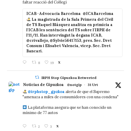
faltar reacció del Col·legi
ICAB · Advocacia Barcelona
@ICABarcelona
La magistrada de la Sala Primera del Civil
de TS Raquel Blázquez analitza en primícia a
l'ICAB les sentències del TS sobre l'IRPH de
l'11/11. Han intervingut la degana ICAB,
@crivallejo, @Sylvie56417153, pres. Sec. Dret
Consum i Elisabet Valencia, vicep. Sec. Dret
Bancari.
8
19
X
IRPH Stop Gipuzkoa Retweeted
Noticias de Gipuzkoa
@notgip
·
31 Urt
@irphstop_gpzkoa
alerta de que el Supremo
"amenaza a miles de consumidores con una condena"
La plataforma asegura que se han conocido un
mínimo de 77 autos
2
3
X