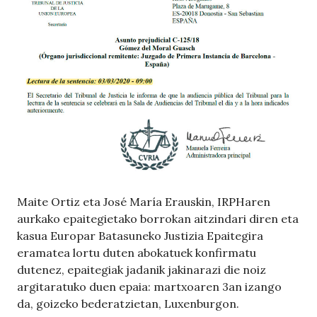
Maite Ortiz eta José María Erauskin, IRPHaren
aurkako epaitegietako borrokan aitzindari diren eta
kasua Europar Batasuneko Justizia Epaitegira
eramatea lortu duten abokatuek konfirmatu
dutenez, epaitegiak jadanik jakinarazi die noiz
argitaratuko duen epaia: martxoaren 3an izango
da, goizeko bederatzietan, Luxenburgon.