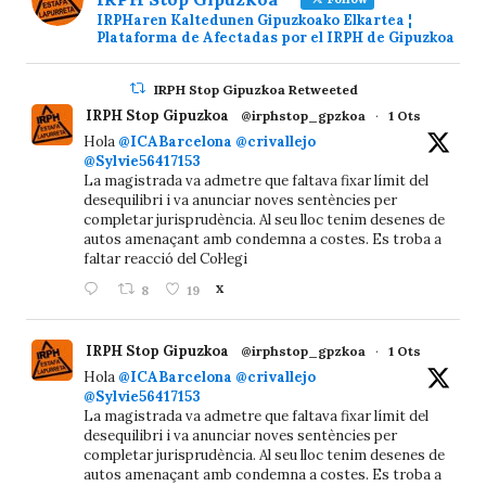
IRPHaren Kaltedunen Gipuzkoako Elkartea ¦
Plataforma de Afectadas por el IRPH de Gipuzkoa
IRPH Stop Gipuzkoa Retweeted
IRPH Stop Gipuzkoa
@irphstop_gpzkoa
·
1 Ots
Hola
@ICABarcelona
@crivallejo
@Sylvie56417153
La magistrada va admetre que faltava fixar límit del
desequilibri i va anunciar noves sentències per
completar jurisprudència. Al seu lloc tenim desenes de
autos amenaçant amb condemna a costes. Es troba a
faltar reacció del Col·legi
8
19
X
IRPH Stop Gipuzkoa
@irphstop_gpzkoa
·
1 Ots
Hola
@ICABarcelona
@crivallejo
@Sylvie56417153
La magistrada va admetre que faltava fixar límit del
desequilibri i va anunciar noves sentències per
completar jurisprudència. Al seu lloc tenim desenes de
autos amenaçant amb condemna a costes. Es troba a